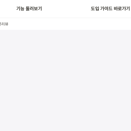
      🔗   상품간 리뷰 연결  
    기능 둘러보기          
도입 가이드 바로가기
른리뷰